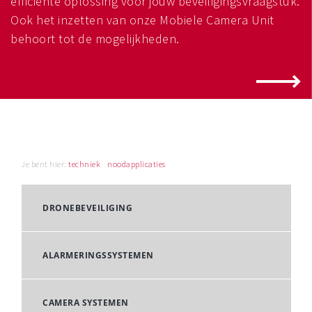
efficiënte oplossing voor jouw beveiligingsvraagstuk.
Ook het inzetten van onze Mobiele Camera Unit
behoort tot de mogelijkheden.
Je bent hier:
techniek
noodapplicaties
DRONEBEVEILIGING
ALARMERINGSSYSTEMEN
CAMERA SYSTEMEN