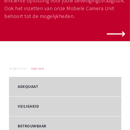
efficiënte oplossing voor jouw beveiligingsvraagstuk.
Ook het inzetten van onze Mobiele Camera Unit
behoort tot de mogelijkheden.
Je bent hier:
over ons
ADEQUAAT
VEILIGHEID
BETROUWBAAR