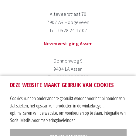
Alteveerstraat 70
7907 AB Hoogeveen
Tel: 0528 24 17 07
Nevenvestiging Assen
Dennenweg 9
9404 LA Assen
Tel: 0800 53 67 732
DEZE WEBSITE MAAKT GEBRUIK VAN COOKIES
Nevenvestiging Coevorden
Cookies kunnen onder andere gebruikt worden voor het bijhouden van
statistieken, het opslaan van producten in de winkelwagen,
Trageldijk 13
optimaliseren van de website, om voorkeuren op te slaan, integratie van
7741 KN Coevorden
Social Media, voor marketingdoeleinden.
Tel: 0591 63 30 88