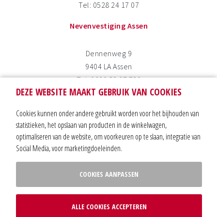
Tel: 0528 24 17 07
Nevenvestiging Assen
Dennenweg 9
9404 LA Assen
Tel: 0800 53 67 732
DEZE WEBSITE MAAKT GEBRUIK VAN COOKIES
Nevenvestiging Coevorden
Cookies kunnen onder andere gebruikt worden voor het bijhouden van
statistieken, het opslaan van producten in de winkelwagen,
Trageldijk 13
optimaliseren van de website, om voorkeuren op te slaan, integratie van
7741 KN Coevorden
Social Media, voor marketingdoeleinden.
Tel: 0591 63 30 88
COOKIES AANPASSEN
sitemap
|
privacy verklaring
|
contact
| website door
Webba
|
cookie
ALLE COOKIES ACCEPTEREN