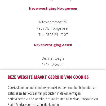
Nevenvestiging Hoogeveen
Alteveerstraat 70
7907 AB Hoogeveen
Tel: 0528 24 17 07
Nevenvestiging Assen
Dennenweg 9
9404 LA Assen
Tel: 0800 53 67 732
DEZE WEBSITE MAAKT GEBRUIK VAN COOKIES
Nevenvestiging Coevorden
Cookies kunnen onder andere gebruikt worden voor het bijhouden van
statistieken, het opslaan van producten in de winkelwagen,
Trageldijk 13
optimaliseren van de website, om voorkeuren op te slaan, integratie van
7741 KN Coevorden
Social Media, voor marketingdoeleinden.