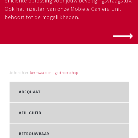
efficiënte oplossing voor jouw beveiligingsvraagstuk.
Ook het inzetten van onze Mobiele Camera Unit
behoort tot de mogelijkheden.
Je bent hier:
kernwaarden
gastheerschap
ADEQUAAT
VEILIGHEID
BETROUWBAAR